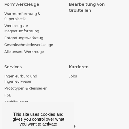
Formwerkzeuge
Bearbeitung von
Großteilen
Warmumformung &
Superplastik
Werkzeug zur
Magnetumformung
Entgratungswerkzeug
Gesenkschmiedewerkzeuge
Alle unsere Werkzeuge
Services
Karrieren
Ingenieurbüro und
Jobs
Ingenieurwesen
Prototypen & Kleinserien
F&E
Ausbildungen
This site uses cookies and
Kontakt
gives you control over what
you want to activate
+33 (0)4 77 29 30 29