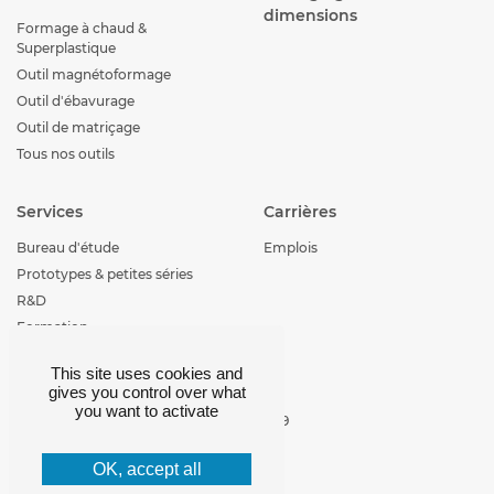
dimensions
Formage à chaud &
Superplastique
Outil magnétoformage
Outil d'ébavurage
Outil de matriçage
Tous nos outils
Services
Carrières
Bureau d'étude
Emplois
Prototypes & petites séries
R&D
Formation
This site uses cookies and
Contact
gives you control over what
you want to activate
+33 (0)4 77 29 30 29
loire-etude@loire-
etude.com
OK, accept all